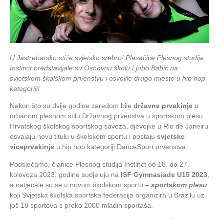
U Jastrebarsko stiže svjetsko srebro! Plesačice Plesnog studija
Instinct predstavljale su Osnovnu školu Ljubo Babić na
svjetskom školskom prvenstvu i osvojile drugo mjesto u hip hop
kategoriji!
Nakon što su dvije godine zaredom bile
državne prvakinje
u
urbanom plesnom stilu Državnog prvenstva u sportskom plesu
Hrvatskog školskog sportskog saveza, djevojke u Rio de Janeiru
osvajaju novu titulu u školskom sportu i postaju
svjetske
viceprvakinje
u hip hop kategoriji DanceSport prvenstva.
Podsjećamo, članice Plesnog studija Instinct od 18. do 27.
kolovoza 2023. godine sudjeluju na
ISF Gymnasiade U15 2023
,
a natjecale su se u novom školskom sportu –
sportskom plesu
koji Svjetska školska sportska federacija organizira u Brazilu uz
još 18 sportova s preko 2000 mladih sportaša.