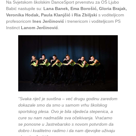
Na Svjetskom školskim DanceSport prvenstvu za OŠ Ljubo
Babić nastupile su:
Lana Banek, Ema Borošić, Gloria Brajak,
Veronika Hodak, Paula Klanjčić i Ria Zbiljski
s voditeljicom
profesoricom
Ines Jerčinović
i trenericom i voditeljicom PS
Instinct
Lanom Jerčinović
.
“Svaka riječ je suvišna – već drugu godinu zaredom
dokazale smo da smo u samom vrhu školskog
sportskog plesa. Ovo je bila sljedeća stepenica, a
cure su nam nadmašile sva očekivanja. Vraćamo
se ponosne u Jastrebarsko s novom potvrdom da
dobro i kvalitetno radimo i da nam djevojke uživaju