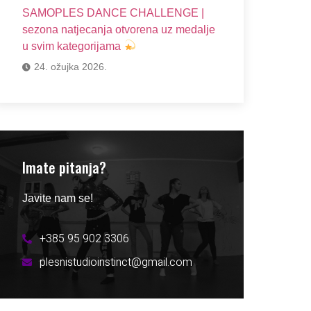
SAMOPLES DANCE CHALLENGE |
sezona natjecanja otvorena uz medalje
u svim kategorijama
24. ožujka 2026.
Imate pitanja?
Javite nam se!
+385 95 902 3306
plesnistudioinstinct@gmail.com