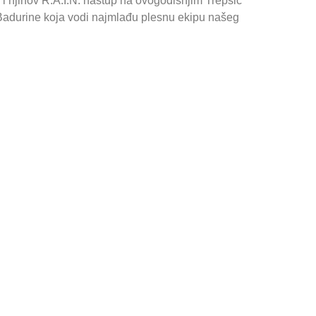
 i njihov R.A.I.N. nastup na ovogodišnjim Trepsić
 Badurine koja vodi najmlađu plesnu ekipu našeg