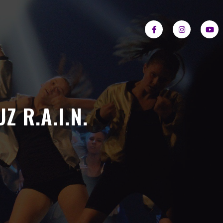
Z R.A.I.N.