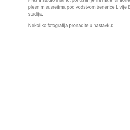
Plesni studio Instinct ponosan je na male Minione
plesnim susretima pod vodstvom trenerice Livije
studija.
Nekoliko fotografija pronađite u nastavku: