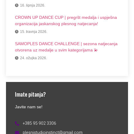
16. lipnja 2026.
CROWN UP DANCE CUP | pregršt medalja i uspješna
organizacija jaskanskog plesnog natjecanja!
15. travnja 2026.
SAMOPLES DANCE CHALLENGE | sezona natjecanja
otvorena uz medalje u svim kategorijama 💫
24. ožujka 2026.
Imate pitanja?
Javite nam se!
+385 95 902 3306
plesnistudioinstinct@gmail.com