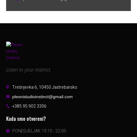
Listen to your Instinct.
Trešnjevka 6, 10450 Jastrebarsko
plesnistudioinstinct@gmail.com
+385 95 902 3306
Kada smo otvoreni?
PONEDJELJAK 19:15 - 22:00