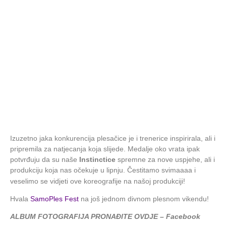
Izuzetno jaka konkurencija plesačice je i trenerice inspirirala, ali i
pripremila za natjecanja koja slijede. Medalje oko vrata ipak
potvrđuju da su naše
Instinctice
spremne za nove uspjehe, ali i
produkciju koja nas očekuje u lipnju. Čestitamo svimaaaa i
veselimo se vidjeti ove koreografije na našoj produkciji!
Hvala
SamoPles Fest
na još jednom divnom plesnom vikendu!
ALBUM FOTOGRAFIJA PRONAĐITE OVDJE – Facebook