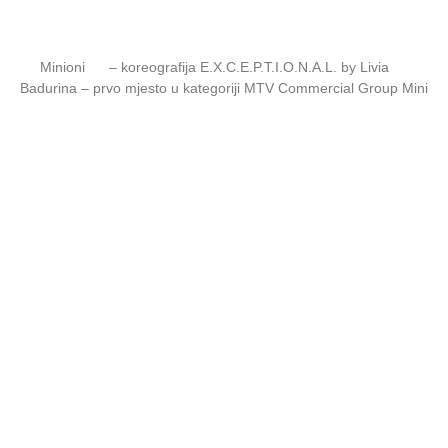
Minioni
– koreografija E.X.C.E.P.T.I.O.N.A.L. by Livia
Badurina – prvo mjesto u kategoriji MTV Commercial Group Mini