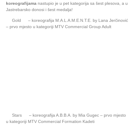
koreografijama
nastupio je u pet kategorija sa šest plesova, a u
Jastrebarsko donosi i šest medalja!
Gold
– koreografija M.A.L.A.M.E.N.T.E. by Lana Jerčinović
– prvo mjesto u kategoriji MTV Commercial Group Adult
Stars
– koreografija A.B.B.A. by Mia Gugec – prvo mjesto
u kategoriji MTV Commercial Formation Kadeti