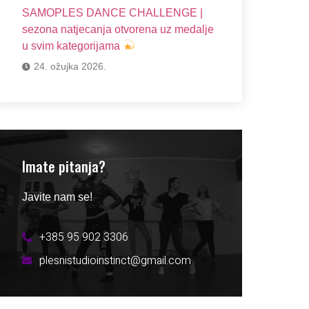
SAMOPLES DANCE CHALLENGE |
sezona natjecanja otvorena uz medalje
u svim kategorijama
24. ožujka 2026.
Imate pitanja?
Javite nam se!
+385 95 902 3306
plesnistudioinstinct@gmail.com