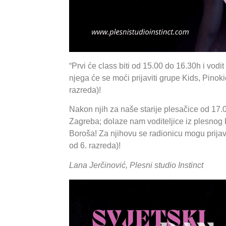
“Prvi će class biti od 15.00 do 16.30h i vod
njega će se moći prijaviti grupe Kids, Pinoki
razreda)!
Nakon njih za naše starije plesačice od 17.
Zagreba; dolaze nam voditeljice iz plesnog 
Boroša! Za njihovu se radionicu mogu prijavi
od 6. razreda)!
Lana Jerčinović, Plesni studio Instinct