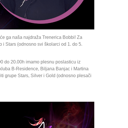
it će ga naša najdraža Trenerica Bobbi! Za
o i Stars (odnosno svi školarci od 1. do 5.
00 do 20.00h imamo plesnu poslasticu iz
kluba B-Residence, Biljana Banjac i Martina
ti grupe Stars, Silver i Gold (odnosno plesači