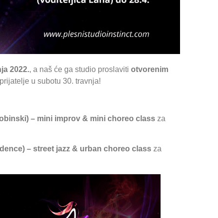
nja 2022.
, a naš će ga studio proslaviti
otvorenim
rijatelje u subotu 30. travnja!
 Bobinski) – mini improv & mini choreo class
za
sidence) – street jazz & urban choreo class
za